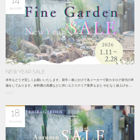
Jan
2026
NEW YEAR SALE
本年もどうぞ宜しくお願いいたします。新年～春にかけて各メーカーで新カタログ発刊の準
備をしております。材料費の高騰などに伴いエクステリア業界もまた やむなく値上げせ…
SALE
18
Nov
2025