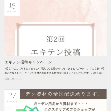
15
Mar
2025
エキテン投稿キャンペーン
3月も半ばになりまして春らしい陽気に心も軽やかになりますね♪ガーデニングにも良い時
期となりました。ガーデン資材の全国配送多数お問合せをいただいています。※詳細は前…
お知らせ
SALE
27
Feb
2025