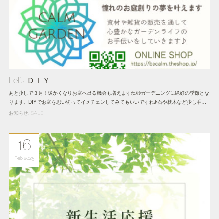
Let's ＤＩＹ
あと少しで３月！暖かくなりお庭へ出る機会も増えますね😊ガーデニングに絶好の季節とな
ります。DIYでお庭を思い切ってイメチェンしてみてもいいですね♪石や枕木など少し手…
お知らせ
SALE
16
Feb
2025