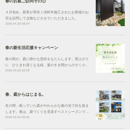
春のお庭ご訪問その①
４月初め、新芽が芽吹く頃昨年施工されたお客様のお
宅を訪問して点検などさせていただきました。
2026.04.29 08:04
春の新生活応援キャンペーン
春の雨が、庭に静かな息吹をもたらします。雨上がり
に ひときわ深くなる緑。葉のすき間からのぞく小…
2026.03.29 22:55
春、庭からはじまる。
冬の間、眠っていた庭がやわらかな春の光で目を覚ま
します。春は、庭づくりを見直すベストシーズンで…
2026.02.24 06:46