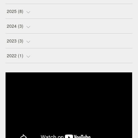
(
1
)
2025
(
8
)
(
1
)
(
1
)
2024
(
3
)
(
1
)
(
1
)
(
1
)
2023
(
3
)
(
1
)
(
1
)
(
1
)
(
1
)
2022
(
1
)
(
1
)
(
1
)
(
1
)
(
1
)
(
1
)
(
1
)
(
2
)
(
1
)